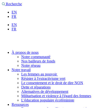
Aller
Recherche
au
EN
contenu
FR
EN
FR
À propos de nous
Notre communauté
Nos bailleurs de fonds
Notre réseau
Notre travail
Les femmes au pouvoir
Résister à l'extractivisme vert
Le consentement et le droit de dire NON
Dette et réparations
Alternatives de développement
Militarisation et violence à l'égard des femmes
L'éducation populaire écoféministe
Ressources